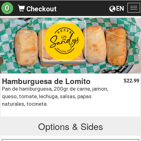
0
EN
Checkout
To
na
Hamburguesa de Lomito
22.99
$
Pan de hamburguesa, 200gr de carne, jamon,
queso, tomate, lechuga, salsas, papas
naturales, tocineta.
Options & Sides